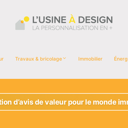
ur
Travaux & bricolage
Immobilier
Énerg
tion d’avis de valeur pour le monde im