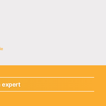
ie
n expert