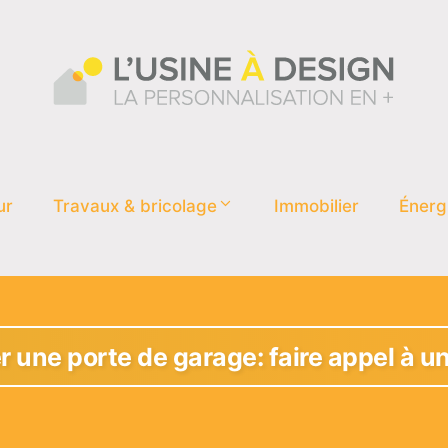
ur
Travaux & bricolage
Immobilier
Énerg
er une porte de garage: faire appel à u