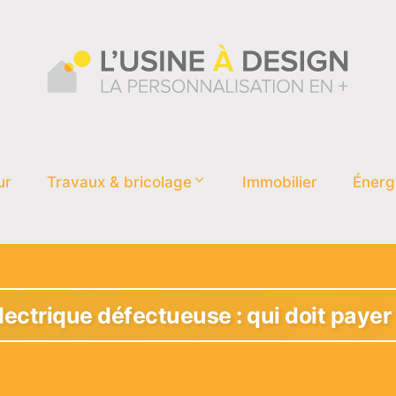
ur
Travaux & bricolage
Immobilier
Énerg
électrique défectueuse : qui doit payer l