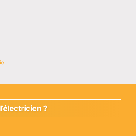
ie
’électricien ?