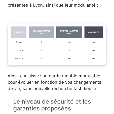
présentes à Lyon, ainsi que leur modularité :
Tailles de box des principaux acteurs lyonnais
SURFACE MINIMALE
SURFACE MAXIMALE
ENSEIGNE
MODULARITÉ
(M²)
(M²)
Annexx
1
100
Oui
Shurgard
1
30
Oui
Homebox
1
100
Oui
Ainsi, choisissez un garde meuble modulable
pour évoluer en fonction de vos changements
de vie, sans nouvelle recherche fastidieuse.
Le niveau de sécurité et les
garanties proposées