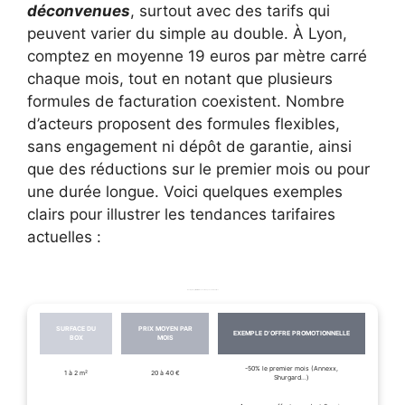
déconvenues
, surtout avec des tarifs qui
peuvent varier du simple au double. À Lyon,
comptez en moyenne 19 euros par mètre carré
chaque mois, tout en notant que plusieurs
formules de facturation coexistent. Nombre
d’acteurs proposent des formules flexibles,
sans engagement ni dépôt de garantie, ainsi
que des réductions sur le premier mois ou pour
une durée longue. Voici quelques exemples
clairs pour illustrer les tendances tarifaires
actuelles :
Exemple de grille tarifaire mensuelle à Lyon selon la surface
SURFACE DU
PRIX MOYEN PAR
EXEMPLE D’OFFRE PROMOTIONNELLE
BOX
MOIS
-50% le premier mois (Annexx,
1 à 2 m²
20 à 40 €
Shurgard…)