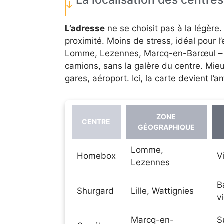
L’adresse
ne se choisit pas à la légère. 
proximité. Moins de stress, idéal pour l’e
Lomme, Lezennes, Marcq-en-Barœul – off
camions, sans la galère du centre. Mieu
gares, aéroport. Ici, la carte devient l’a
ZONE
CENTRE
GÉOGRAPHIQUE
Lomme,
Homebox
V
Lezennes
B
Shurgard
Lille, Wattignies
v
Marcq-en-
S