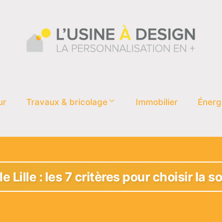
ur
Travaux & bricolage
Immobilier
Énerg
Lille : les 7 critères pour choisir la s