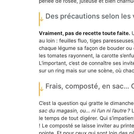
perlée de rosée, juteuse et bien charnu
Des précautions selon les 
Vraiment, pas de recette toute faite.
U
au loin : feuilles fluo, tiges paresseuses
chaque légume sa façon de bouder ou de
les tomates rayonnent, la carotte s’enfui
L’important, c’est de connaître ses invi
sur un ring mais sur une scène, où cha
Frais, composté, en sac… 
C’est la question qui gratte le dimanch
sac du magasin, ou… ni l’un ni l’autre ?
L
le temps de tout digérer. Qui s’impatient
! Le composté se laisse inviter au pri
pointe. Et pour ceux qui sont loin des pâ