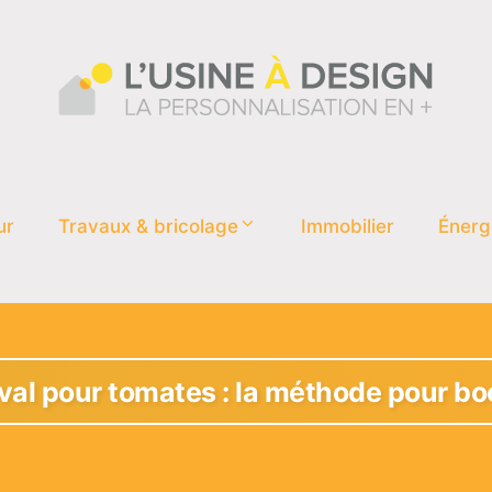
ur
Travaux & bricolage
Immobilier
Énerg
al pour tomates : la méthode pour boo