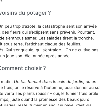
e.
voisins du potager ?
n peu trop d’azote, la catastrophe sent son arrivée
, des fleurs qui s’éclipsent sans prévenir. Pourtant,
 s’enthousiasmer. Les salades tirent la tronche,
t sous terre, l’artichaut claque des feuilles.
tés. Qui s’engueule, qui s’entraide… On ne cultive pas
cun joue son rôle, année après année.
Comment choisir ?
e matin.
Un tas fumant dans le coin du jardin, ou un
e frais, on le réserve à l’automne, pour donner au sol
e verra ses plants roussir – oui, le fumier frais brûle
ntemps, juste quand la promesse des beaux jours
turages, restel fumier en sac. On paye, c’est vrai,