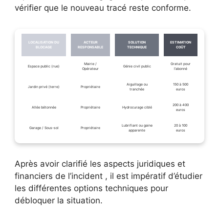
vérifier que le nouveau tracé reste conforme.
LOCALISATION DU
ACTEUR
SOLUTION
ESTIMATION
BLOCAGE
RESPONSABLE
TECHNIQUE
COÛT
Mairie /
Gratuit pour
Espace public (rue)
Génie civil public
Opérateur
l’abonné
Aiguillage ou
150 à 500
Jardin privé (terre)
Propriétaire
tranchée
euros
200 à 400
Allée bétonnée
Propriétaire
Hydrocurage ciblé
euros
Lubrifiant ou gaine
20 à 100
Garage / Sous-sol
Propriétaire
apparente
euros
Après avoir clarifié les aspects juridiques et
financiers de l’incident , il est impératif d’étudier
les différentes options techniques pour
débloquer la situation.