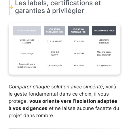
Les labels, certifications et
garanties à privilégier
ISOLATION
ISOLATION
TYPE DE VITRAGE
RECOMMANDÉ POUR
THERMIQUE (UG)
PHONIQUE (DB)
Double vitrage
Logements
1,1 à 1,4 W/m²K
30 à 32 dB
standard
classiques
0,6 à 0,8
Maisons basse
Triple vitrage
34 à 40 dB
W/m²K
consommation
Double vitrage à
0,9 à 1,0 W/m²K
32 à 35 dB
Zonage bruyant
isolation renforcée
Comparer chaque solution avec sincérité
, voilà
le geste fondamental dans ce choix, il vous
protège,
vous oriente vers l’isolation adaptée
à vos exigences
et ne laisse aucune facette du
projet dans l’ombre.