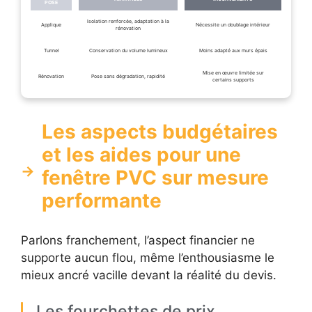
POSE
Isolation renforcée, adaptation à la
Applique
Nécessite un doublage intérieur
rénovation
Tunnel
Conservation du volume lumineux
Moins adapté aux murs épais
Mise en œuvre limitée sur
Rénovation
Pose sans dégradation, rapidité
certains supports
Les aspects budgétaires
et les aides pour une
fenêtre PVC sur mesure
performante
Parlons franchement, l’aspect financier ne
supporte aucun flou, même l’enthousiasme le
mieux ancré vacille devant la réalité du devis.
Les fourchettes de prix