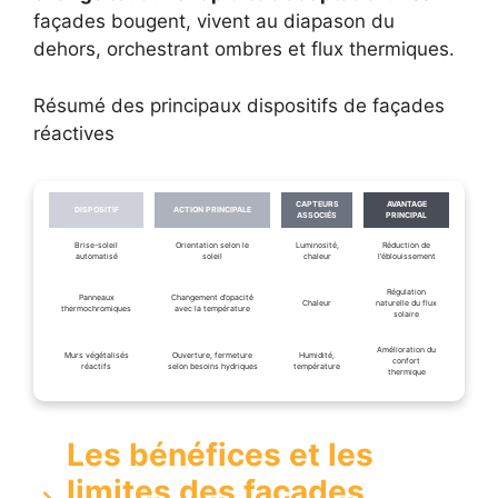
façades bougent, vivent au diapason du
dehors, orchestrant ombres et flux thermiques.
Résumé des principaux dispositifs de façades
réactives
CAPTEURS
AVANTAGE
DISPOSITIF
ACTION PRINCIPALE
ASSOCIÉS
PRINCIPAL
Brise-soleil
Orientation selon le
Luminosité,
Réduction de
automatisé
soleil
chaleur
l’éblouissement
Régulation
Panneaux
Changement d’opacité
Chaleur
naturelle du flux
thermochromiques
avec la température
solaire
Amélioration du
Murs végétalisés
Ouverture, fermeture
Humidité,
confort
réactifs
selon besoins hydriques
température
thermique
Les bénéfices et les
limites des façades