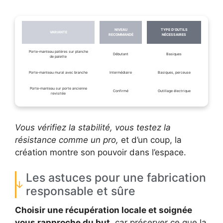
NIVEAU
TYPE D’OUTILS
VARIANTE
RECOMMANDÉ
NÉCESSAIRES
Porte-manteau patères sur planche
Débutant
Basiques
de palette
Porte-manteau mural avec branche
Intermédiaire
Basiques, perceuse
Porte-manteau sur porte ancienne
Confirmé
Outillage électrique
revisitée
Vous vérifiez la stabilité, vous testez la
résistance comme un pro,
et d’un coup, la
création montre son pouvoir dans l’espace.
Les astuces pour une fabrication
responsable et sûre
Choisir une récupération locale et soignée
vous rapproche du but,
car préserver ce que la