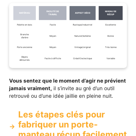
FACILITÉ DE
NIVEAU DE
MATÉRIAU
ASPECT DÉCO
TRAVAIL
RÉCUP
Palette en bois
Facile
Rustique/industriel
Excellente
Branche
Moyen
Naturel/bohème
Bonne
d’arbre
Porte ancienne
Moyen
Vintage/original
Très bonne
Objets
Facile à difficile
Créatif/eclectique
Variable
détournés
Vous sentez que le moment d’agir ne prévient
jamais vraiment,
il s’invite au gré d’un outil
retrouvé ou d’une idée jaillie en pleine nuit.
Les étapes clés pour
fabriquer un porte-
manteau récup facilement