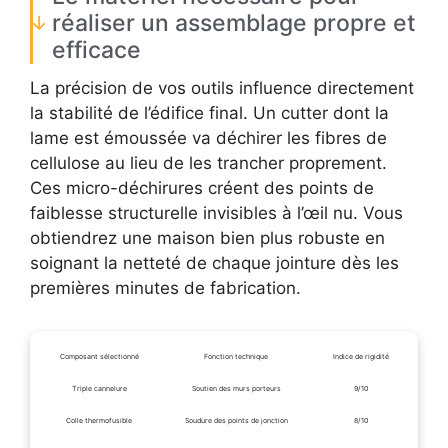
réaliser un assemblage propre et
efficace
La précision de vos outils influence directement
la stabilité de l’édifice final. Un cutter dont la
lame est émoussée va déchirer les fibres de
cellulose au lieu de les trancher proprement.
Ces micro-déchirures créent des points de
faiblesse structurelle invisibles à l’œil nu. Vous
obtiendrez une maison bien plus robuste en
soignant la netteté de chaque jointure dès les
premières minutes de fabrication.
Composant sélectionné
Fonction technique
Indice de rigidité
Triple cannelure
Soutien des murs porteurs
9/10
Colle thermofusible
Soudure des points de jonction
8/10