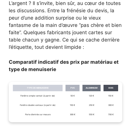
L’argent ? Il s’invite, bien sûr, au cœur de toutes
les discussions. Entre la frénésie du devis, la
peur d’une addition surprise ou le vieux
fantasme de la main d’œuvre “pas chère et bien
faite”. Quelques fabricants jouent cartes sur
table chacun y gagne. Ce qui se cache derrière
l’étiquette, tout devient limpide :
Comparatif indicatif des prix par matériau et
type de menuiserie
TYPE DE MENUISERIE
PVC
ALUMINIUM
BOIS
Fenêtre simple vantail (à partir de)
50 €
120 €
150 €
Fenêtre double vantaux (à partir de)
150 €
250 €
300 €
Porte d’entrée sur mesure
300 €
550 €
700 €