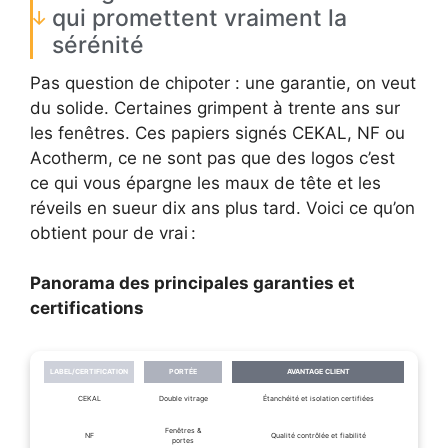
qui promettent vraiment la
sérénité
Pas question de chipoter : une garantie, on veut
du solide. Certaines grimpent à trente ans sur
les fenêtres. Ces papiers signés CEKAL, NF ou
Acotherm, ce ne sont pas que des logos c’est
ce qui vous épargne les maux de tête et les
réveils en sueur dix ans plus tard. Voici ce qu’on
obtient pour de vrai :
Panorama des principales garanties et
certifications
LABEL/CERTIFICATION
PORTÉE
AVANTAGE CLIENT
CEKAL
Double vitrage
Étanchéité et isolation certifiées
Fenêtres &
NF
Qualité contrôlée et fiabilité
portes