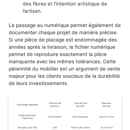
des fibres et l’intention artistique de
l’artisan.
Le passage au numérique permet également de
documenter chaque projet de manière précise.
Si une pièce de placage est endommagée des
années après la livraison, le fichier numérique
permet de reproduire exactement la pièce
manquante avec les mêmes tolérances. Cette
pérennité du mobilier est un argument de vente
majeur pour les clients soucieux de la durabilité
de leurs investissements.
Tolérance de
Type de relief
Épaisseur
Technologie appliquée
précision
possible
optimale
Sciage mécanique
0,5 millimètre
Plat uniquement
0,6 mm à 2 mm
traditionnel
Découpe Laser CO2
0,05
Gravure de surface
0,1 mm à 0,5