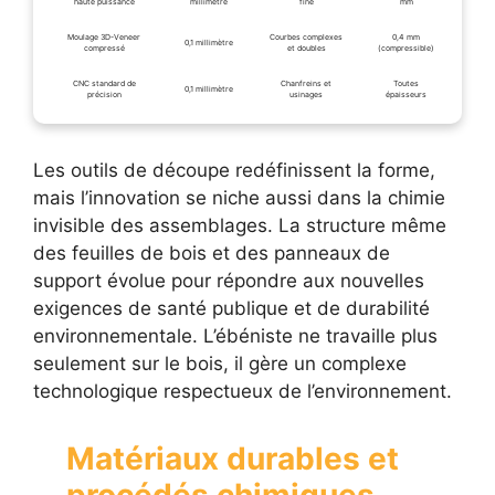
haute puissance
millimètre
fine
mm
Moulage 3D-Veneer
Courbes complexes
0,4 mm
0,1 millimètre
compressé
et doubles
(compressible)
CNC standard de
Chanfreins et
Toutes
0,1 millimètre
précision
usinages
épaisseurs
Les outils de découpe redéfinissent la forme,
mais l’innovation se niche aussi dans la chimie
invisible des assemblages. La structure même
des feuilles de bois et des panneaux de
support évolue pour répondre aux nouvelles
exigences de santé publique et de durabilité
environnementale. L’ébéniste ne travaille plus
seulement sur le bois, il gère un complexe
technologique respectueux de l’environnement.
Matériaux durables et