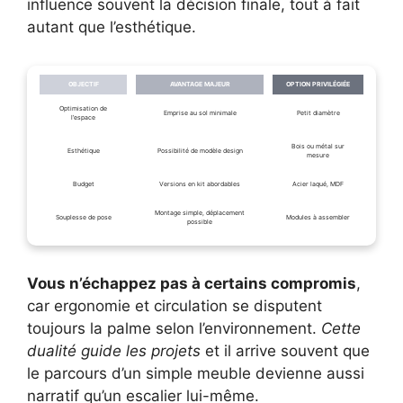
influence souvent la décision finale, tout à fait
autant que l’esthétique.
OBJECTIF
AVANTAGE MAJEUR
OPTION PRIVILÉGIÉE
Optimisation de
Emprise au sol minimale
Petit diamètre
l’espace
Bois ou métal sur
Esthétique
Possibilité de modèle design
mesure
Budget
Versions en kit abordables
Acier laqué, MDF
Montage simple, déplacement
Souplesse de pose
Modules à assembler
possible
Vous n’échappez pas à certains compromis
,
car ergonomie et circulation se disputent
toujours la palme selon l’environnement.
Cette
dualité guide les projets
et il arrive souvent que
le parcours d’un simple meuble devienne aussi
narratif qu’un escalier lui-même.