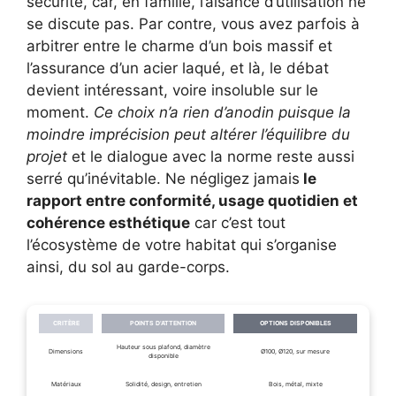
sécurité, car, en famille, l’aisance d’utilisation ne
se discute pas. Par contre, vous avez parfois à
arbitrer entre le charme d’un bois massif et
l’assurance d’un acier laqué, et là, le débat
devient intéressant, voire insoluble sur le
moment.
Ce choix n’a rien d’anodin puisque la
moindre imprécision peut altérer l’équilibre du
projet
et le dialogue avec la norme reste aussi
serré qu’inévitable. Ne négligez jamais
le
rapport entre conformité, usage quotidien et
cohérence esthétique
car c’est tout
l’écosystème de votre habitat qui s’organise
ainsi, du sol au garde-corps.
CRITÈRE
POINTS D’ATTENTION
OPTIONS DISPONIBLES
Hauteur sous plafond, diamètre
Dimensions
Ø100, Ø120, sur mesure
disponible
Matériaux
Solidité, design, entretien
Bois, métal, mixte