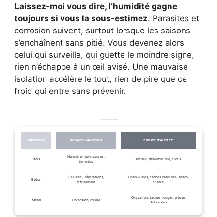
Laissez-moi vous dire, l’humidité gagne
toujours si vous la sous-estimez
. Parasites et
corrosion suivent, surtout lorsque les saisons
s’enchaînent sans pitié. Vous devenez alors
celui qui surveille, qui guette le moindre signe,
rien n’échappe à un œil avisé. Une mauvaise
isolation accélère le tout, rien de pire que ce
froid qui entre sans prévenir.
Comparaison des facteurs de dégradation selon les matériaux
MATÉRIAU
RISQUES MAJEURS
SIGNES D’ALERTE
Humidité, moisissures,
Bois
Taches, déformations, trous
termites
Fissures, infiltrations,
Craquelures, tâches blanches, béton
Béton
effritement
friable
Oxydation, taches rouges, pièces
Métal
Corrosion, rouille
déformées