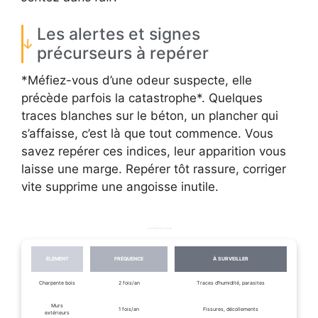
Les alertes et signes
précurseurs à repérer
*Méfiez-vous d’une odeur suspecte, elle
précède parfois la catastrophe*. Quelques
traces blanches sur le béton, un plancher qui
s’affaisse, c’est là que tout commence. Vous
savez repérer ces indices, leur apparition vous
laisse une marge. Repérer tôt rassure, corriger
vite supprime une angoisse inutile.
Suggestions d’intervalle pour les inspections structurelles
ÉLÉMENT
FRÉQUENCE
À SURVEILLER
Charpente bois
2 fois/an
Traces d’humidité, parasites
Murs
1 fois/an
Fissures, décollements
extérieurs