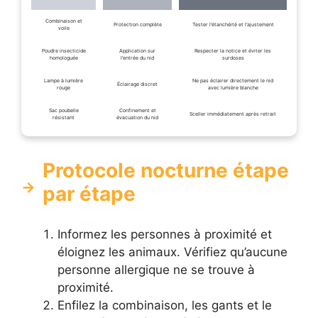
Combinaison et
Protection complète
Tester l’étanchéité et l’ajustement
voile
Poudre insecticide
Application sur
Respecter la notice et éviter les
homologuée
l’entrée du nid
surdoses
Lampe à lumière
Ne pas éclairer directement le nid
Éclairage discret
rouge
avec lumière blanche
Sac poubelle
Confinement et
Sceller immédiatement après retrait
résistant
évacuation du nid
Protocole nocturne étape
par étape
Informez les personnes à proximité et
éloignez les animaux. Vérifiez qu’aucune
personne allergique ne se trouve à
proximité.
Enfilez la combinaison, les gants et le