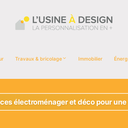
ur
Travaux & bricolage
Immobilier
Énerg
uces électroménager et déco pour une