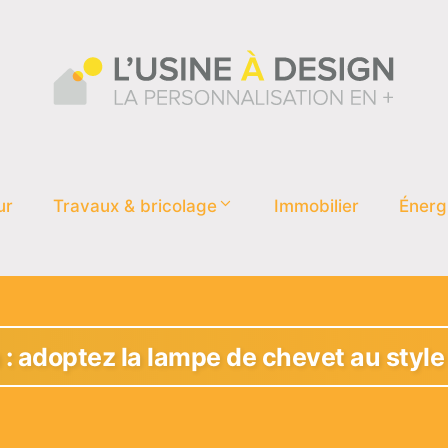
ur
Travaux & bricolage
Immobilier
Énerg
 : adoptez la lampe de chevet au style