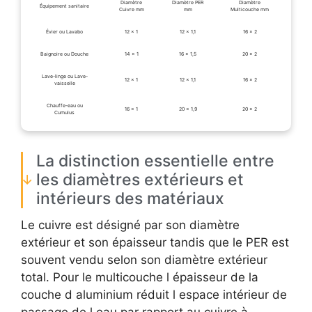
Diamètre
Diamètre PER
Diamètre
Équipement sanitaire
Cuivre mm
mm
Multicouche mm
Évier ou Lavabo
12 x 1
12 x 1,1
16 x 2
Baignoire ou Douche
14 x 1
16 x 1,5
20 x 2
Lave-linge ou Lave-
12 x 1
12 x 1,1
16 x 2
vaisselle
Chauffe-eau ou
16 x 1
20 x 1,9
20 x 2
Cumulus
La distinction essentielle entre
les diamètres extérieurs et
intérieurs des matériaux
Le cuivre est désigné par son diamètre
extérieur et son épaisseur tandis que le PER est
souvent vendu selon son diamètre extérieur
total. Pour le multicouche l épaisseur de la
couche d aluminium réduit l espace intérieur de
passage de l eau par rapport au cuivre à