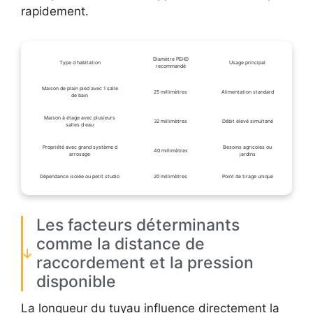
rapidement.
Diamètre PEHD
Type d habitation
Usage principal
recommandé
Maison de plain pied avec 1 salle
25 millimètres
Alimentation standard
de bain
Maison à étage avec plusieurs
32 millimètres
Débit élevé simultané
salles d eau
Propriété avec grand système d
Besoins agricoles ou
40 millimètres
arrosage
jardins
Dépendance isolée ou petit studio
20 millimètres
Point de tirage unique
Les facteurs déterminants
comme la distance de
raccordement et la pression
disponible
La longueur du tuyau influence directement la