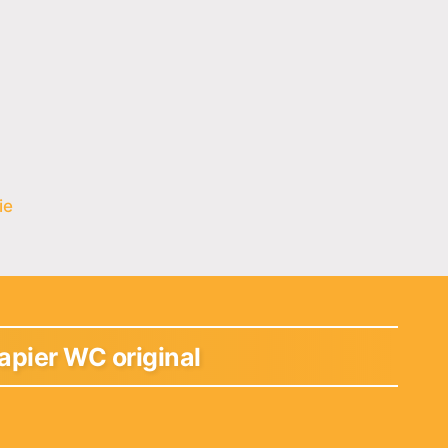
ie
papier WC original