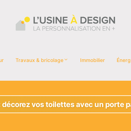
ur
Travaux & bricolage
Immobilier
Énerg
: décorez vos toilettes avec un porte 