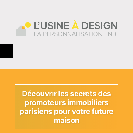
Skip
to
content
Découvrir les secrets des
promoteurs immobiliers
parisiens pour votre future
maison