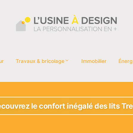
ur
Travaux & bricolage
Immobilier
Énerg
couvrez le confort inégalé des lits Tr