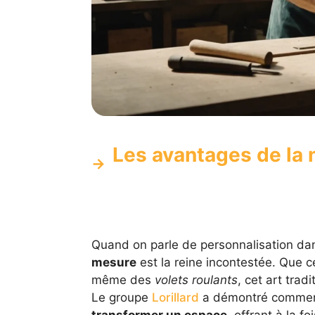
Les avantages de la
Quand on parle de personnalisation dan
mesure
est la reine incontestée. Que c
même des
volets roulants
, cet art tra
Le groupe
Lorillard
a démontré comment 
transformer un espace
, offrant à la foi