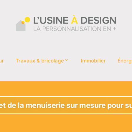
ur
Travaux & bricolage
Immobilier
Énerg
ret de la menuiserie sur mesure pour s