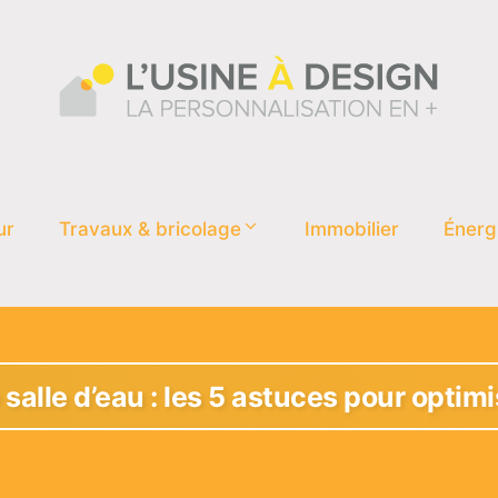
ur
Travaux & bricolage
Immobilier
Énerg
 salle d’eau : les 5 astuces pour optimi