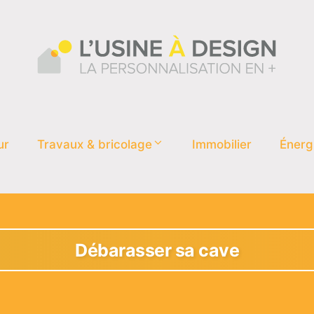
ur
Travaux & bricolage
Immobilier
Énerg
Débarasser sa cave