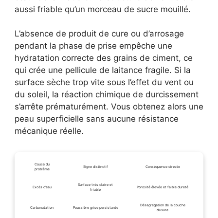
aussi friable qu’un morceau de sucre mouillé.
L’absence de produit de cure ou d’arrosage
pendant la phase de prise empêche une
hydratation correcte des grains de ciment, ce
qui crée une pellicule de laitance fragile. Si la
surface sèche trop vite sous l’effet du vent ou
du soleil, la réaction chimique de durcissement
s’arrête prématurément. Vous obtenez alors une
peau superficielle sans aucune résistance
mécanique réelle.
Cause du
Signe distinctif
Conséquence directe
problème
Surface très claire et
Excès d’eau
Porosité élevée et faible dureté
friable
Désagrégation de la couche
Carbonatation
Poussière grise persistante
d’usure