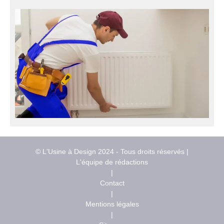
© L'Usine à Design 2024 - Tous droits réservés |
L'équipe de rédactions
|
Contact
|
Mentions légales
|