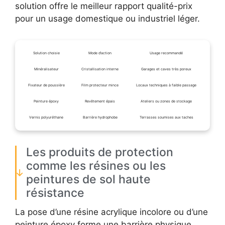
solution offre le meilleur rapport qualité-prix
pour un usage domestique ou industriel léger.
Solution choisie
Mode d’action
Usage recommandé
Minéralisateur
Cristallisation interne
Garages et caves très poreux
Fixateur de poussière
Film protecteur mince
Locaux techniques à faible passage
Peinture époxy
Revêtement épais
Ateliers ou zones de stockage
Vernis polyuréthane
Barrière hydrophobe
Terrasses soumises aux taches
Les produits de protection
comme les résines ou les
peintures de sol haute
résistance
La pose d’une résine acrylique incolore ou d’une
peinture époxy forme une barrière physique