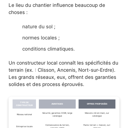
Le lieu du chantier influence beaucoup de
choses :
nature du sol ;
normes locales ;
conditions climatiques.
Un constructeur local connaît les spécificités du
terrain (ex. : Clisson, Ancenis, Nort-sur-Erdre).
Les grands réseaux, eux, offrent des garanties
solides et des process éprouvés.
TYPE DE
AVANTAGES
OFFRES PROPOSÉES
CONSTRUCTEUR
Sécurité, garanties CCMI, large
Maisons clé-en-main, sur
Réseau national
catalogue
catalogue
Connaissance du terrain,
Packs terrain + maison, sur-
Entreprise locale
conseils ciblés
mesure