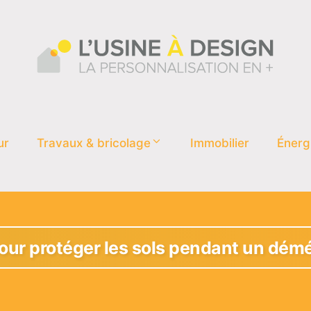
ur
Travaux & bricolage
Immobilier
Énerg
pour protéger les sols pendant un dé