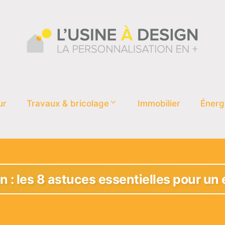
ur
Travaux & bricolage
Immobilier
Énerg
in : les 8 astuces essentielles pour u