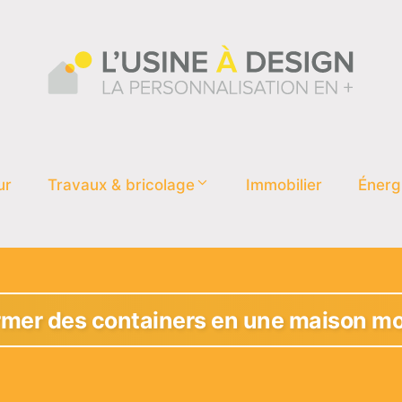
ur
Travaux & bricolage
Immobilier
Énerg
er des containers en une maison mo