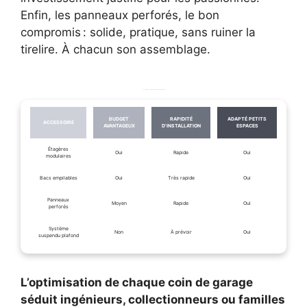
Enfin, les panneaux perforés, le bon
compromis : solide, pratique, sans ruiner la
tirelire. À chacun son assemblage.
Les solutions de rangement en fonction du budget
BUDGET
RAPIDITÉ
ADAPTÉ PETITS
ACCESSOIRE
AVANTAGEUX
D’INSTALLATION
ESPACES
Étagères
Oui
Rapide
Oui
modulaires
Bacs empilables
Oui
Très rapide
Oui
Panneaux
Moyen
Rapide
Oui
perforés
Système
Non
À prévoir
Oui
suspendu plafond
L’optimisation de chaque coin de garage
séduit ingénieurs, collectionneurs ou familles