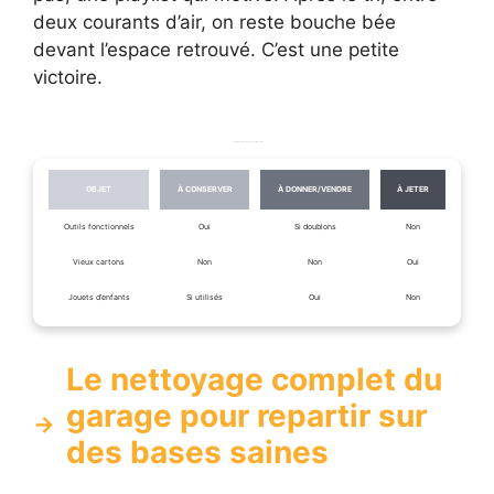
deux courants d’air, on reste bouche bée
devant l’espace retrouvé. C’est une petite
victoire.
Les critères pour décider du devenir des objets
OBJET
À CONSERVER
À DONNER/VENDRE
À JETER
Outils fonctionnels
Oui
Si doublons
Non
Vieux cartons
Non
Non
Oui
Jouets d’enfants
Si utilisés
Oui
Non
Le nettoyage complet du
garage pour repartir sur
des bases saines