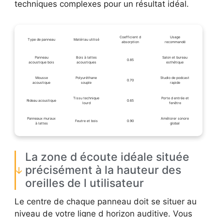
techniques complexes pour un résultat idéal.
Coefficient d
Usage
Type de panneau
Matériau utilisé
absorption
recommandé
Panneau
Bois à lattes
Salon et bureau
0.85
acoustique bois
acoustiques
esthétique
Mousse
Polyuréthane
Studio de podcast
0.70
acoustique
souple
rapide
Tissu technique
Porte d entrée et
Rideau acoustique
0.65
lourd
fenêtre
Panneaux muraux
Améliorer sonore
Feutre et bois
0.90
à lattes
global
La zone d écoute idéale située
précisément à la hauteur des
oreilles de l utilisateur
Le centre de chaque panneau doit se situer au
niveau de votre ligne d horizon auditive. Vous