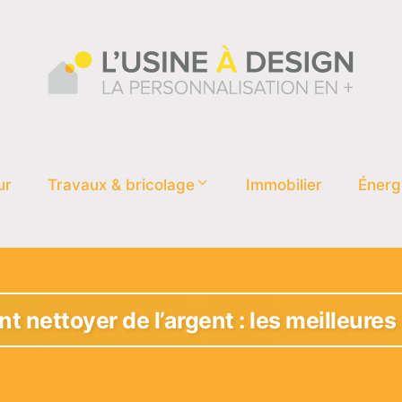
ur
Travaux & bricolage
Immobilier
Énerg
 nettoyer de l’argent : les meilleures