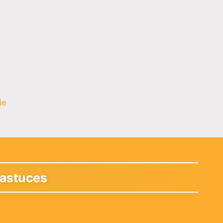
ie
 astuces