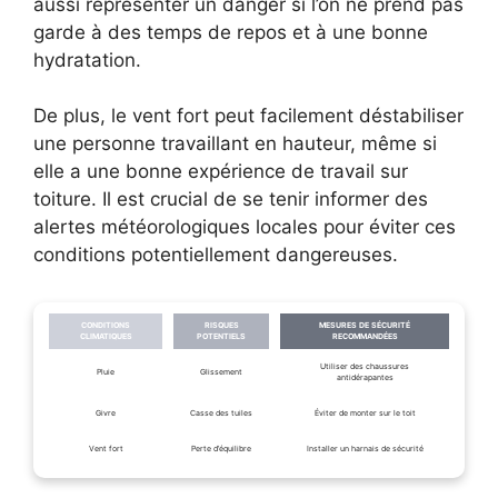
aussi représenter un danger si l’on ne prend pas
garde à des temps de repos et à une bonne
hydratation.
De plus, le vent fort peut facilement déstabiliser
une personne travaillant en hauteur, même si
elle a une bonne expérience de travail sur
toiture. Il est crucial de se tenir informer des
alertes météorologiques locales pour éviter ces
conditions potentiellement dangereuses.
CONDITIONS
RISQUES
MESURES DE SÉCURITÉ
CLIMATIQUES
POTENTIELS
RECOMMANDÉES
Utiliser des chaussures
Pluie
Glissement
antidérapantes
Givre
Casse des tuiles
Éviter de monter sur le toit
Vent fort
Perte d’équilibre
Installer un harnais de sécurité