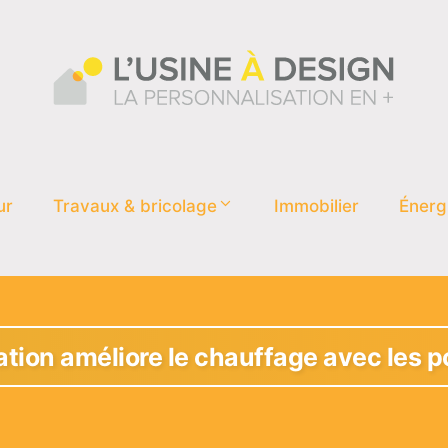
ur
Travaux & bricolage
Immobilier
Énerg
tion améliore le chauffage avec les p