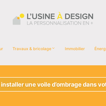
ur
Travaux & bricolage
Immobilier
Énerg
nstaller une voile d’ombrage dans votr