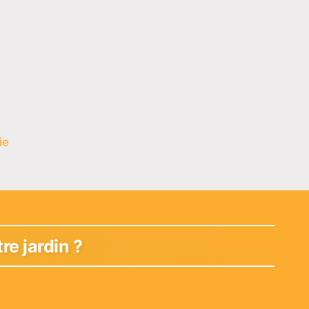
ie
e jardin ?