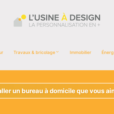
ur
Travaux & bricolage
Immobilier
Énerg
ler un bureau à domicile que vous aim