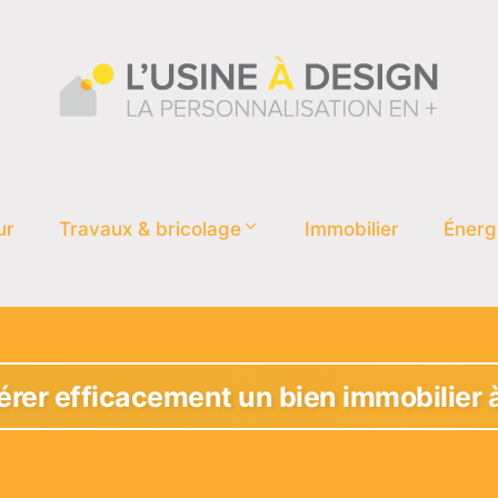
ur
Travaux & bricolage
Immobilier
Énerg
er efficacement un bien immobilier 