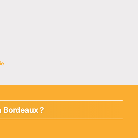
ie
à Bordeaux ?