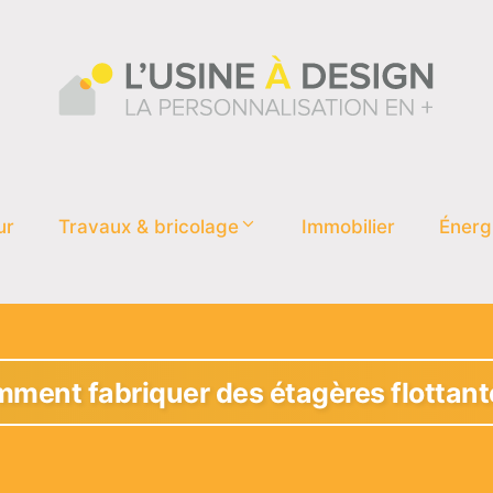
ur
Travaux & bricolage
Immobilier
Énerg
ment fabriquer des étagères flottant