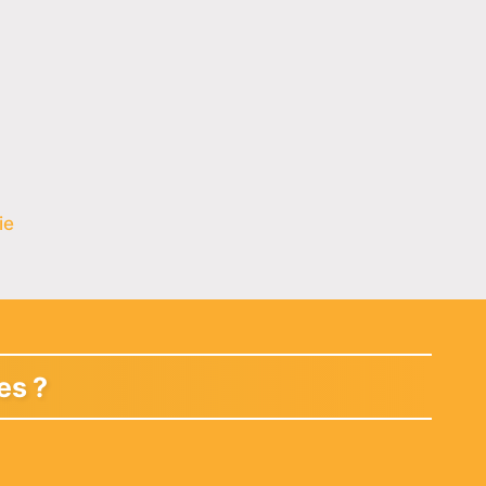
ie
es ?