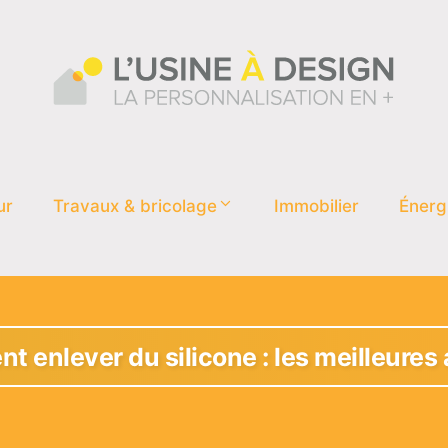
ur
Travaux & bricolage
Immobilier
Énerg
 enlever du silicone : les meilleures