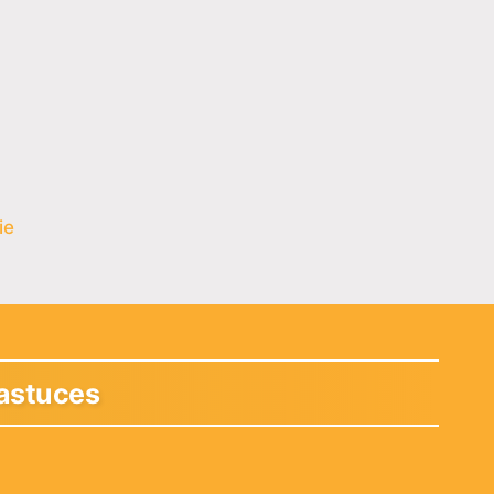
ie
 astuces