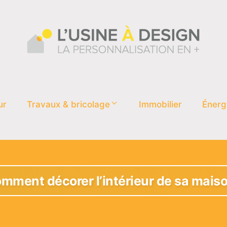
ur
Travaux & bricolage
Immobilier
Énerg
mment décorer l’intérieur de sa mais