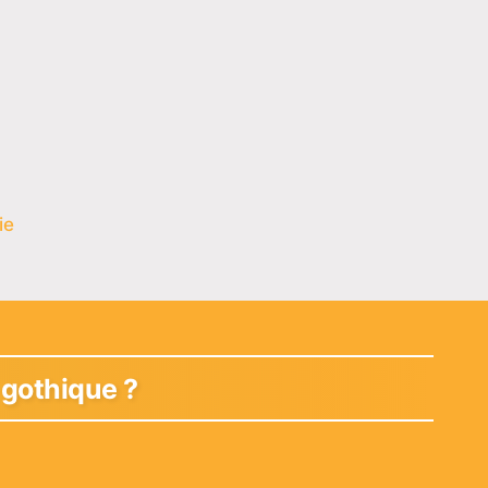
ie
gothique ?