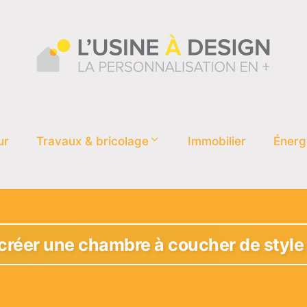
ur
Travaux & bricolage
Immobilier
Énerg
réer une chambre à coucher de style 