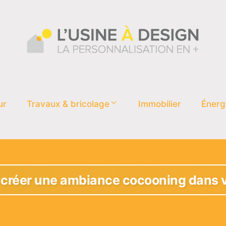
ur
Travaux & bricolage
Immobilier
Énerg
réer une ambiance cocooning dans v