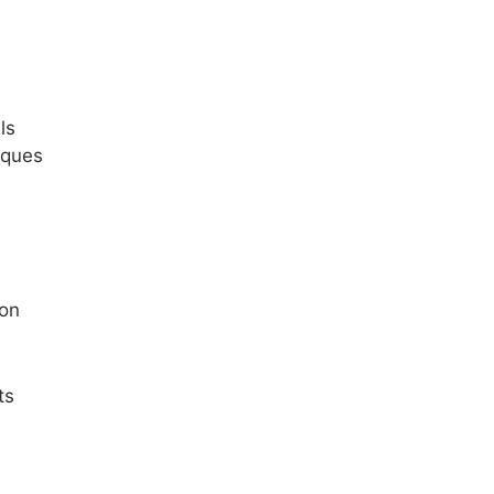
ls
iques
on
ts