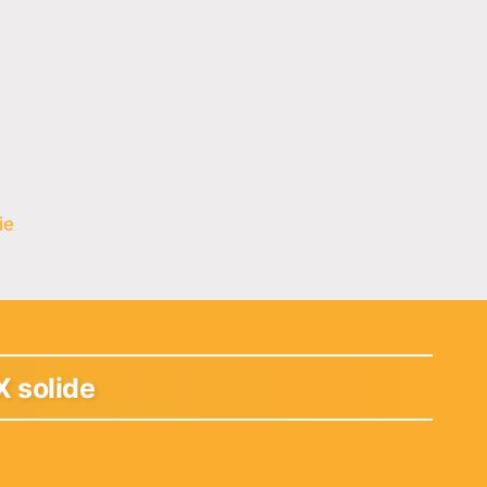
ie
X solide