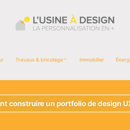
ur
Travaux & bricolage
Immobilier
Énerg
 construire un portfolio de design U