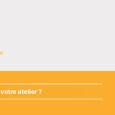
ie
otre atelier ?