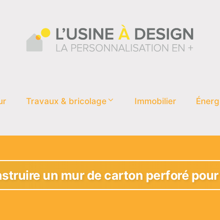
ur
Travaux & bricolage
Immobilier
Énerg
ruire un mur de carton perforé pour v