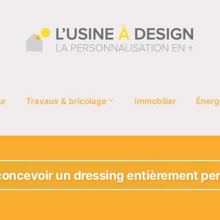
ur
Travaux & bricolage
Immobilier
Énerg
ncevoir un dressing entièrement per