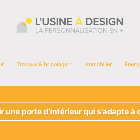
ur
Travaux & bricolage
Immobilier
Énerg
 une porte d’intérieur qui s’adapte à