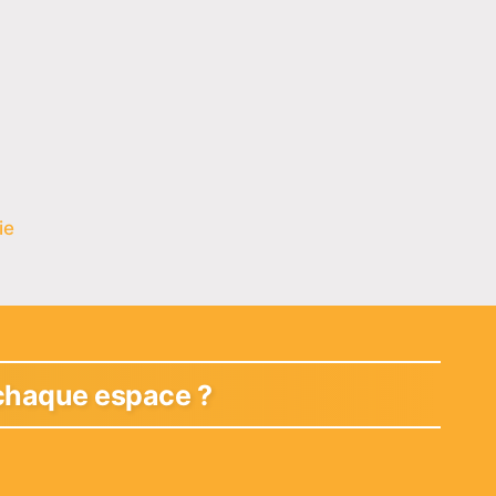
ie
 chaque espace ?