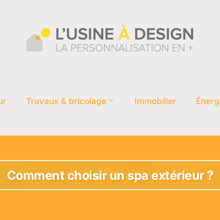
ur
Travaux & bricolage
Immobilier
Énerg
Comment choisir un spa extérieur ?