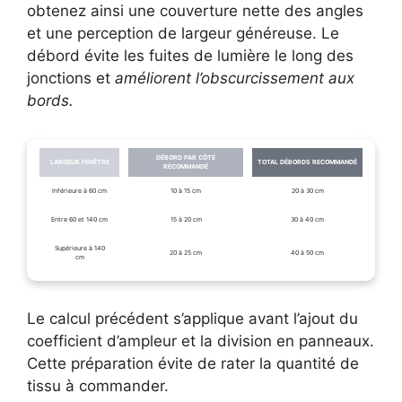
obtenez ainsi une couverture nette des angles
et une perception de largeur généreuse. Le
débord évite les fuites de lumière le long des
jonctions et
améliorent l’obscurcissement aux
bords.
DÉBORD PAR CÔTÉ
LARGEUR FENÊTRE
TOTAL DÉBORDS RECOMMANDÉ
RECOMMANDÉ
Inférieure à 60 cm
10 à 15 cm
20 à 30 cm
Entre 60 et 140 cm
15 à 20 cm
30 à 40 cm
Supérieure à 140
20 à 25 cm
40 à 50 cm
cm
Le calcul précédent s’applique avant l’ajout du
coefficient d’ampleur et la division en panneaux.
Cette préparation évite de rater la quantité de
tissu à commander.