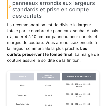
panneaux arrondis aux largeurs
standards et prise en compte
des ourlets
La recommandation est de diviser la largeur
totale par le nombre de panneaux souhaité puis
d’ajouter 4 à 10 cm par panneau pour ourlets et
marges de couture. Vous arrondissez ensuite à
la largeur commerciale la plus proche.
Les
ourlets préservent le tombé final.
La marge de
couture assure la solidité de la finition.
COEFFICIENT
FINITION
EXEMPLE POUR BASE 160 CM
RECOMMANDÉ
160 × 1,5 = 240 cm à 160 × 2,0 =
Œillets
1,5 à 2,0
320 cm
160 × 2,0 = 320 cm à 160 × 2,5 =
Fronces galon
2,0 à 2,5
400 cm
Occultation très
160 × 2,2 = 352 cm à 160 × 2,6 =
2,2 à 2,6