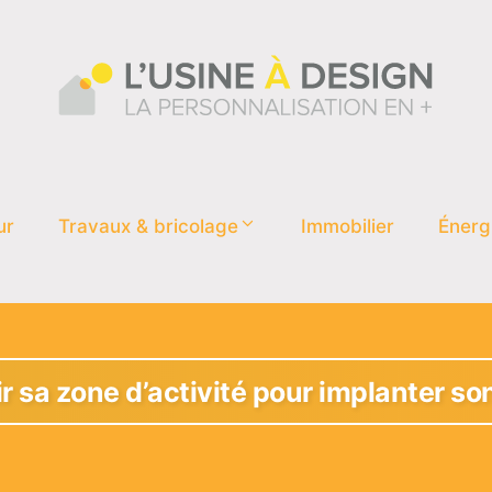
ur
Travaux & bricolage
Immobilier
Énerg
 sa zone d’activité pour implanter son